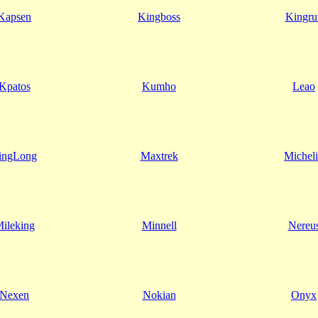
Kapsen
Kingboss
Kingru
Kpatos
Kumho
Leao
ingLong
Maxtrek
Michel
ileking
Minnell
Nereu
Nexen
Nokian
Onyx