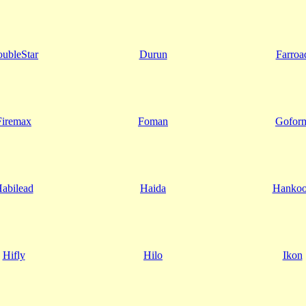
ubleStar
Durun
Farroa
Firemax
Foman
Gofor
abilead
Haida
Hanko
Hifly
Hilo
Ikon