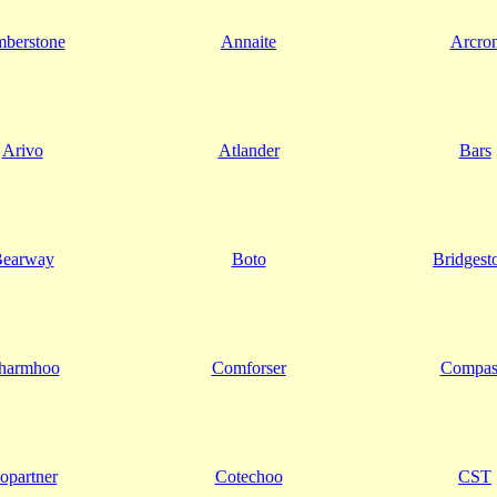
berstone
Annaite
Arcro
Arivo
Atlander
Bars
earway
Boto
Bridgest
harmhoo
Comforser
Compas
opartner
Cotechoo
CST