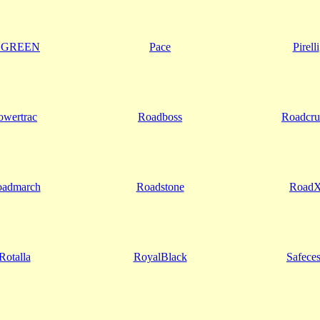
`GREEN
Pace
Pirelli
owertrac
Roadboss
Roadcru
admarch
Roadstone
Road
Rotalla
RoyalBlack
Safece