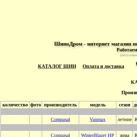
ШиноДром - интернет магазин н
Работаем
(актуальн
КАТАЛОГ ШИН
Оплата и доставка
К
Произв
количество
фото
производитель
модель
сезон
д
Compasal
Vanmax
летние
Compasal
WinterBlazer HP
зима