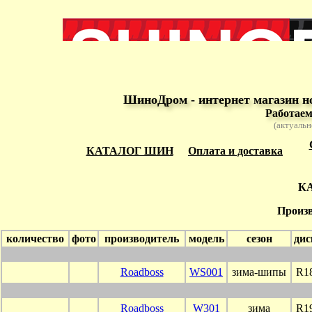
ШиноДром - интернет магазин н
Работаем
(актуальн
КАТАЛОГ ШИН
Оплата и доставка
К
Произв
количество
фото
производитель
модель
сезон
дис
Roadboss
WS001
зима-шипы
R1
Roadboss
W301
зима
R1