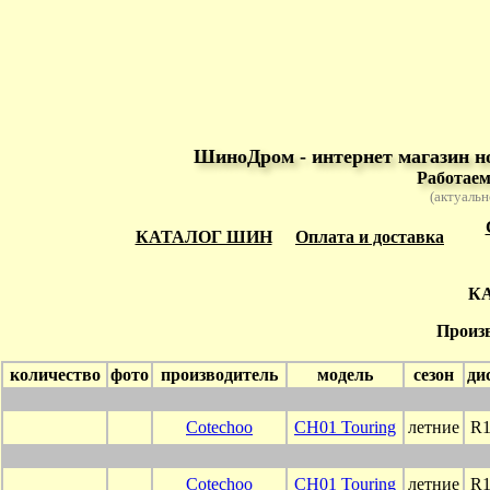
ШиноДром - интернет магазин н
Работаем
(актуальн
КАТАЛОГ ШИН
Оплата и доставка
К
Произв
количество
фото
производитель
модель
сезон
ди
Cotechoo
CH01 Touring
летние
R1
Cotechoo
CH01 Touring
летние
R1