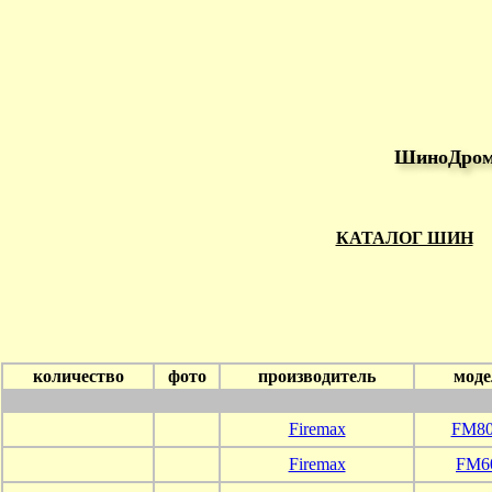
ШиноДром 
КАТАЛОГ ШИН
количество
фото
производитель
моде
Firemax
FM80
Firemax
FM6