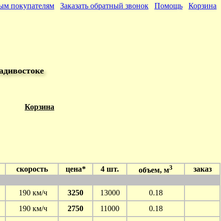
ым покупателям
Заказать обратный звонок
Помощь
Корзина
адивостоке
Корзина
3
скорость
цена*
4 шт.
заказ
объем, м
190 км/ч
3250
13000
0.18
190 км/ч
2750
11000
0.18