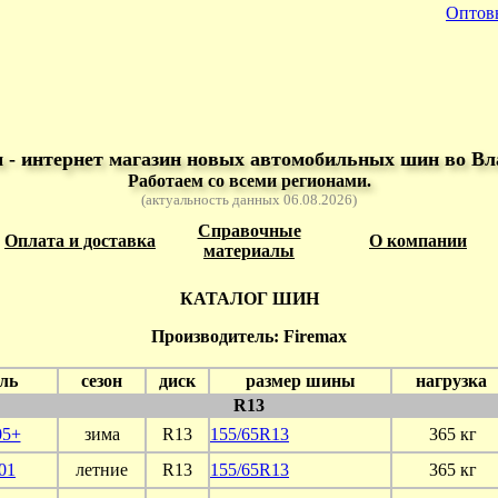
Оптов
- интернет магазин новых автомобильных шин во Вл
Работаем со всеми регионами.
(актуальность данных 06.08.2026)
Справочные
Оплата и доставка
О компании
материалы
КАТАЛОГ ШИН
Производитель: Firemax
ль
сезон
диск
размер шины
нагрузка
R13
5+
зима
R13
155/65R13
365 кг
01
летние
R13
155/65R13
365 кг