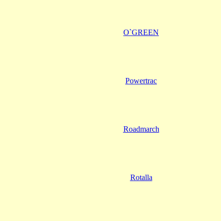
O`GREEN
Powertrac
Roadmarch
Rotalla