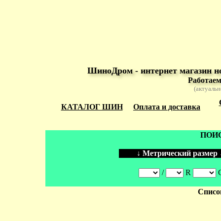
ШиноДром - интернет магазин н
Работаем
(актуальн
КАТАЛОГ ШИН
Оплата и доставка
ПОИС
↓ Метрический размер 
/
R
С
Списо