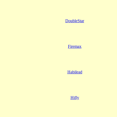
DoubleStar
Firemax
Habilead
Hifly