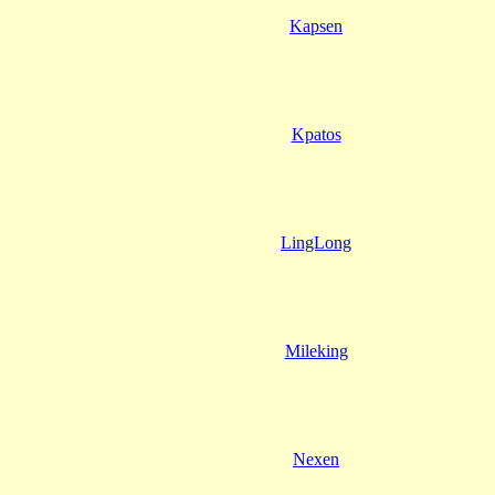
Kapsen
Kpatos
LingLong
Mileking
Nexen