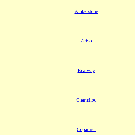
Amberstone
Arivo
Bearway
Charmhoo
Copartner