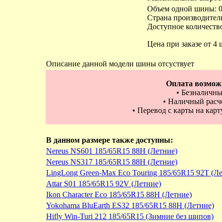
Объем одной шины: 0
Страна производител
Доступное количество
Цена при заказе от 4 
Описание данной модели шины отсуствует
Оплата возмож
• Безналичны
• Наличный расче
• Перевод с карты на кар
В данном размере также доступны:
Nereus NS601 185/65R15 88H (Летние)
Nereus NS317 185/65R15 88H (Летние)
LingLong Green-Max Eco Touring 185/65R15 92T (Л
Attar S01 185/65R15 92V (Летние)
Ikon Character Eco 185/65R15 88H (Летние)
Yokohama BluEarth ES32 185/65R15 88H (Летние)
Hifly Win-Turi 212 185/65R15 (Зимние без шипов)