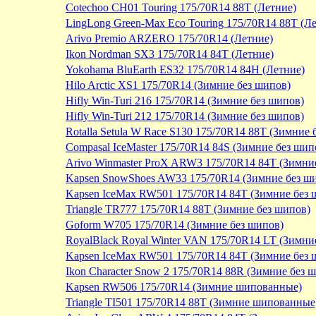
Cotechoo CH01 Touring 175/70R14 88T (Летние)
LingLong Green-Max Eco Touring 175/70R14 88T (Л
Arivo Premio ARZERO 175/70R14 (Летние)
Ikon Nordman SX3 175/70R14 84T (Летние)
Yokohama BluEarth ES32 175/70R14 84H (Летние)
Hilo Arctic XS1 175/70R14 (Зимние без шипов)
Hifly Win-Turi 216 175/70R14 (Зимние без шипов)
Hifly Win-Turi 212 175/70R14 (Зимние без шипов)
Rotalla Setula W Race S130 175/70R14 88T (Зимние 
Compasal IceMaster 175/70R14 84S (Зимние без шип
Arivo Winmaster ProX ARW3 175/70R14 84T (Зимни
Kapsen SnowShoes AW33 175/70R14 (Зимние без ш
Kapsen IceMax RW501 175/70R14 84T (Зимние без 
Triangle TR777 175/70R14 88T (Зимние без шипов)
Goform W705 175/70R14 (Зимние без шипов)
RoyalBlack Royal Winter VAN 175/70R14 LT (Зимни
Kapsen IceMax RW501 175/70R14 84T (Зимние без 
Ikon Character Snow 2 175/70R14 88R (Зимние без 
Kapsen RW506 175/70R14 (Зимние шипованные)
Triangle TI501 175/70R14 88T (Зимние шипованные