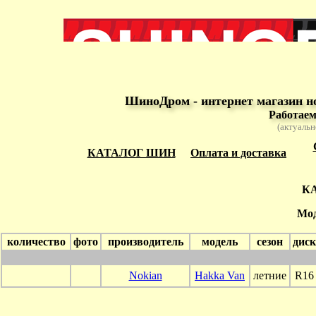
ШиноДром - интернет магазин н
Работаем
(актуальн
КАТАЛОГ ШИН
Оплата и доставка
К
Мод
количество
фото
производитель
модель
сезон
диск
Nokian
Hakka Van
летние
R16