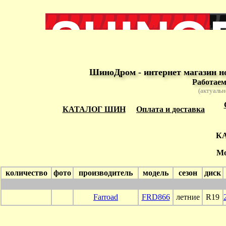
ШиноДром - интернет магазин н
Работаем
(актуальн
КАТАЛОГ ШИН
Оплата и доставка
К
Мо
количество
фото
производитель
модель
сезон
диск
Farroad
FRD866
летние
R19