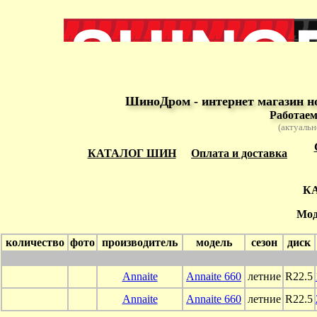
ШиноДром - интернет магазин н
Работаем
(актуальн
КАТАЛОГ ШИН
Оплата и доставка
К
Мод
количество
фото
производитель
модель
сезон
диск
Annaite
Annaite 660
летние
R22.5
Annaite
Annaite 660
летние
R22.5