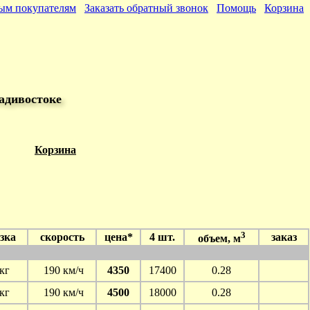
ым покупателям
Заказать обратный звонок
Помощь
Корзина
адивостоке
Корзина
3
зка
скорость
цена*
4 шт.
заказ
объем, м
кг
190 км/ч
4350
17400
0.28
кг
190 км/ч
4500
18000
0.28