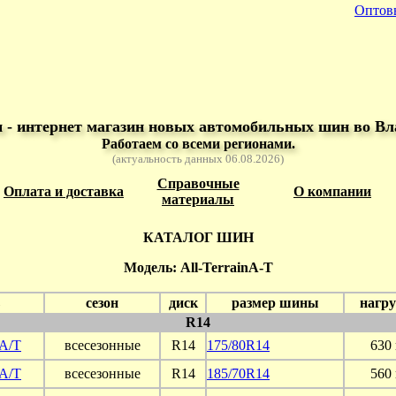
Оптов
- интернет магазин новых автомобильных шин во Вл
Работаем со всеми регионами.
(актуальность данных 06.08.2026)
Справочные
Оплата и доставка
О компании
материалы
КАТАЛОГ ШИН
Модель: All-TerrainA-T
сезон
диск
размер шины
нагру
R14
 A/T
всесезонные
R14
175/80R14
630 
 A/T
всесезонные
R14
185/70R14
560 