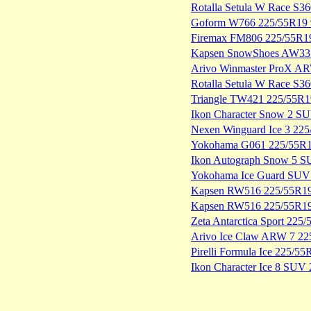
Rotalla Setula W Race S
Goform W766 225/55R19 
Firemax FM806 225/55R1
Kapsen SnowShoes AW33 
Arivo Winmaster ProX A
Rotalla Setula W Race S3
Triangle TW421 225/55R1
Ikon Character Snow 2 S
Nexen Winguard Ice 3 22
Yokohama G061 225/55R1
Ikon Autograph Snow 5 
Yokohama Ice Guard SUV
Kapsen RW516 225/55R19
Kapsen RW516 225/55R1
Zeta Antarctica Sport 2
Arivo Ice Claw ARW 7 2
Pirelli Formula Ice 225/
Ikon Character Ice 8 SU