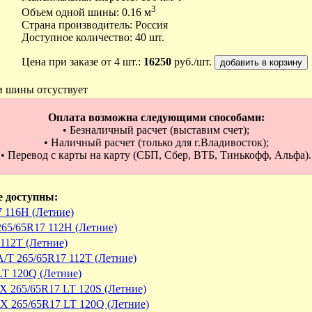
3
Объем одной шины: 0.16 м
Страна производитель: Россия
Доступное количество: 40 шт.
Цена при заказе от 4 шт.:
16250
руб./шт.
и шины отсуствует
Оплата возможна следующими способами:
• Безналичный расчет (выставим счет);
• Наличный расчет (только для г.Владивосток);
• Перевод с карты на карту (СБП, Сбер, ВТБ, Тинькофф, Альфа).
е доступны:
7 116H (Летние)
265/65R17 112H (Летние)
112T (Летние)
A/T 265/65R17 112T (Летние)
LT 120Q (Летние)
T-X 265/65R17 LT 120S (Летние)
T-X 265/65R17 LT 120Q (Летние)