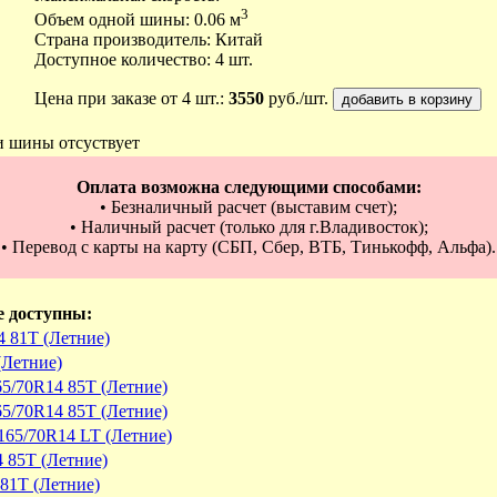
3
Объем одной шины: 0.06 м
Страна производитель: Китай
Доступное количество: 4 шт.
Цена при заказе от 4 шт.:
3550
руб./шт.
и шины отсуствует
Оплата возможна следующими способами:
• Безналичный расчет (выставим счет);
• Наличный расчет (только для г.Владивосток);
• Перевод с карты на карту (СБП, Сбер, ВТБ, Тинькофф, Альфа).
е доступны:
4 81T (Летние)
(Летние)
5/70R14 85T (Летние)
5/70R14 85T (Летние)
165/70R14 LT (Летние)
4 85T (Летние)
81T (Летние)