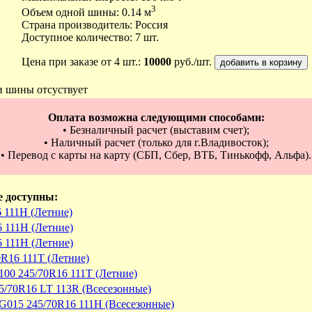
3
Объем одной шины: 0.14 м
Страна производитель: Россия
Доступное количество: 7 шт.
Цена при заказе от 4 шт.:
10000
руб./шт.
и шины отсуствует
Оплата возможна следующими способами:
• Безналичный расчет (выставим счет);
• Наличный расчет (только для г.Владивосток);
• Перевод с карты на карту (СБП, Сбер, ВТБ, Тинькофф, Альфа).
е доступны:
6 111H (Летние)
6 111H (Летние)
6 111H (Летние)
0R16 111T (Летние)
100 245/70R16 111T (Летние)
/70R16 LT 113R (Всесезонные)
 G015 245/70R16 111H (Всесезонные)